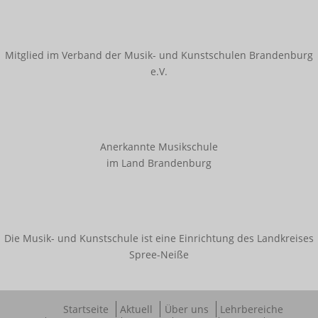
Innerschulischer Akkordeonwettbewerb
Innerschulischer Gitarrenwettbewerb
Mitglied im Verband der Musik- und Kunstschulen Brandenburg
Innerschulischer Klavierwettbewerb
e.V.
Termine
Galerie
Anerkannte Musikschule
Kooperationen
im Land Brandenburg
Angebote für Kitas
Angebote für Schulen
Bestehende Kooperationen
Die Musik- und Kunstschule ist eine Einrichtung des Landkreises
Spree-Neiße
Service
Downloads
Startseite
Aktuell
Über uns
Lehrbereiche
Ferienregelung