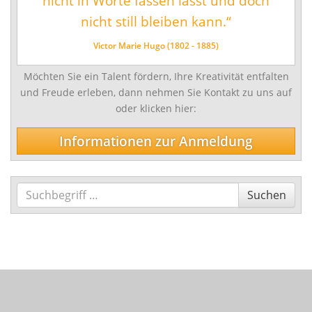
nicht in Worte fassen lässt und doch
nicht still bleiben kann.“
Schlagwerk/Perkussion
Sonstige Instrumente
Victor Marie Hugo (1802 - 1885)
Vokalfächer
Möchten Sie ein Talent fördern, Ihre Kreativität entfalten
Darstellende und Bildende Kunst
und Freude erleben, dann nehmen Sie Kontakt zu uns auf
oder klicken hier:
Malerei/Grafik
Tanz
Informationen zur Anmeldung
Ensemble- und Ergänzungsfächer
Talentförderung und Studienvorbereitende
Suchen
Suchen
Ausbildung
Wettbewerbe
Jugend musiziert
Tag des Tanzes
enviaM Musik aus Kommunen