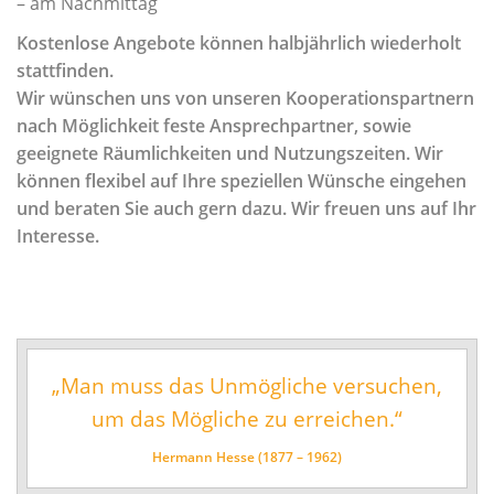
– am Nachmittag
Schlagwerk/Perkussion
Kostenlose Angebote können halbjährlich wiederholt
Sonstige Instrumente
stattfinden.
Wir wünschen uns von unseren Kooperationspartnern
Vokalfächer
nach Möglichkeit feste Ansprechpartner, sowie
Darstellende und Bildende Kunst
geeignete Räumlichkeiten und Nutzungszeiten. Wir
Malerei/Grafik
können flexibel auf Ihre speziellen Wünsche eingehen
und beraten Sie auch gern dazu. Wir freuen uns auf Ihr
Tanz
Interesse.
Ensemble- und Ergänzungsfächer
Talentförderung und Studienvorbereitende
Ausbildung
Wettbewerbe
„Man muss das Unmögliche versuchen,
Jugend musiziert
um das Mögliche zu erreichen.“
Tag des Tanzes
Hermann Hesse (1877 – 1962)
enviaM Musik aus Kommunen