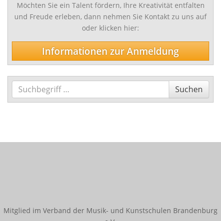
Möchten Sie ein Talent fördern, Ihre Kreativität entfalten
Innerschulischer Akkordeonwettbewerb
und Freude erleben, dann nehmen Sie Kontakt zu uns auf
Innerschulischer Gitarrenwettbewerb
oder klicken hier:
Innerschulischer Klavierwettbewerb
Informationen zur Anmeldung
Termine
Galerie
Suchen
Suchen
Kooperationen
Angebote für Kitas
Angebote für Schulen
Bestehende Kooperationen
Service
Downloads
Mitglied im Verband der Musik- und Kunstschulen Brandenburg
Ferienregelung