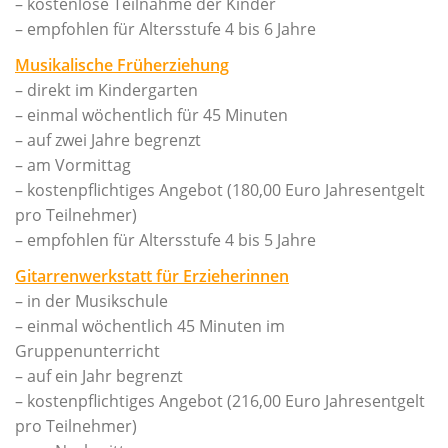
Musikschul-Partnerschaften
– kostenlose Teilnahme der Kinder
in
– empfohlen für Altersstufe 4 bis 6 Jahre
Förderverein
einem
vielfältigen
Musikalische Früherziehung
Lehrbereiche
Angebot.
– direkt im Kindergarten
– einmal wöchentlich für 45 Minuten
Musikalische Grundausbildung
– auf zwei Jahre begrenzt
Musikgarten
– am Vormittag
Musikalische Früherziehung
– kostenpflichtiges Angebot (180,00 Euro Jahresentgelt
pro Teilnehmer)
Instrumentenkarussell
– empfohlen für Altersstufe 4 bis 5 Jahre
Angebote für Menschen mit Handicap
Gitarrenwerkstatt für Erzieherinnen
Instrumental- und Vokalausbildung
– in der Musikschule
Tasteninstrumente
– einmal wöchentlich 45 Minuten im
Streichinstrumente
Gruppenunterricht
– auf ein Jahr begrenzt
Zupfinstrumente
– kostenpflichtiges Angebot (216,00 Euro Jahresentgelt
Blechblasinstrumente
pro Teilnehmer)
Holzblasinstrumente