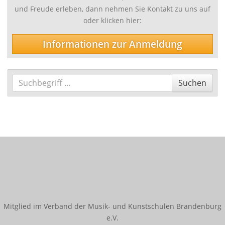
und Freude erleben, dann nehmen Sie Kontakt zu uns auf
Schlagwerk/Perkussion
oder klicken hier:
Sonstige Instrumente
Informationen zur Anmeldung
Vokalfächer
Darstellende und Bildende Kunst
Malerei/Grafik
Suchen
Suchen
Tanz
Ensemble- und Ergänzungsfächer
Talentförderung und Studienvorbereitende
Ausbildung
Wettbewerbe
Jugend musiziert
Tag des Tanzes
Mitglied im Verband der Musik- und Kunstschulen Brandenburg
e.V.
enviaM Musik aus Kommunen