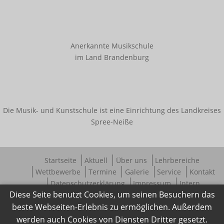
Innerschulischer Akkordeonwettbewerb
Innerschulischer Gitarrenwettbewerb
Innerschulischer Klavierwettbewerb
Anerkannte Musikschule
im Land Brandenburg
Termine
Galerie
Die Musik- und Kunstschule ist eine Einrichtung des Landkreises
Kooperationen
Spree-Neiße
Angebote für Kitas
Angebote für Schulen
Startseite
Aktuell
Über uns
Lehrbereiche
Bestehende Kooperationen
Wettbewerbe
Termine
Galerie
Service
Kontakt
Datenschutzerklärung
Impressum
Intern
Service
Diese Seite benutzt Cookies, um seinen Besuchern das
beste Webseiten-Erlebnis zu ermöglichen. Außerdem
Downloads
werden auch Cookies von Diensten Dritter gesetzt.
Ferienregelung