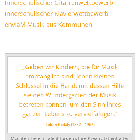
Musikschul-Partnerschaften
Innerschulischer Gitarrenwettbewerb
in
Förderverein
einem
Innerschulischer Klavierwettbewerb
vielfältigen
enviaM Musik aus Kommunen
Lehrbereiche
Angebot.
Musikalische Grundausbildung
Musikgarten
Musikalische Früherziehung
„Geben wir Kindern, die für Musik
Instrumentenkarussell
empfänglich sind, jenen kleinen
Angebote für Menschen mit Handicap
Schlüssel in die Hand, mit dessen Hilfe
Instrumental- und Vokalausbildung
sie den Wundergarten der Musik
Tasteninstrumente
betreten können, um den Sinn ihres
Streichinstrumente
ganzen Lebens zu vervielfältigen.“
Zupfinstrumente
Zoltan Kodaly (1882 – 1967)
Blechblasinstrumente
Möchten Sie ein Talent fördern, Ihre Kreativität entfalten
Holzblasinstrumente