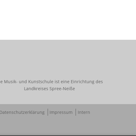
ie Musik- und Kunstschule ist eine Einrichtung des
Landkreises Spree-Neiße
Datenschutzerklärung
Impressum
Intern