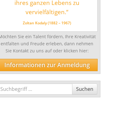
ihres ganzen Lebens zu
vervielfältigen.“
Zoltan Kodaly (1882 – 1967)
Möchten Sie ein Talent fördern, Ihre Kreativität
entfalten und Freude erleben, dann nehmen
Sie Kontakt zu uns auf oder klicken hier:
Informationen zur Anmeldung
Suchen
Suchen