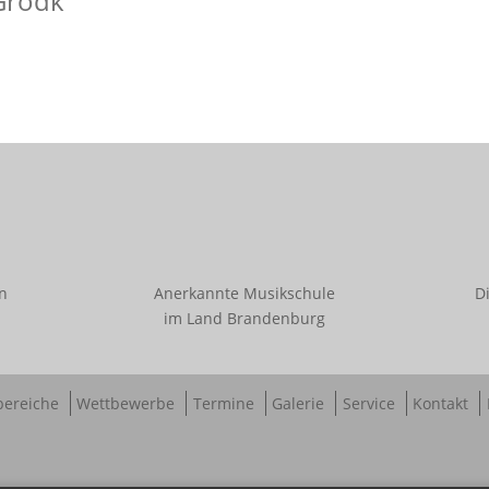
Grodk
en
Anerkannte Musikschule
D
im Land Brandenburg
bereiche
Wettbewerbe
Termine
Galerie
Service
Kontakt