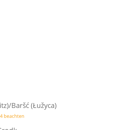
tz)/Baršć (Łužyca)
e 4 beachten