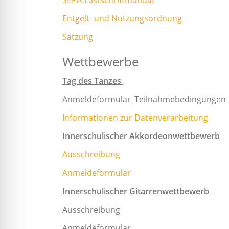
SEPA-Lastschriftmandat
in
Entgelt- und Nutzungsordnung
einem
vielfältigen
Satzung
Angebot.
Wettbewerbe
Tag des Tanzes
Anmeldeformular_Teilnahmebedingungen
Informationen zur Datenverarbeitung
Innerschulischer Akkordeonwettbewerb
Ausschreibung
Anmeldeformular
Innerschulischer Gitarrenwettbewerb
Ausschreibung
Anmeldeformular