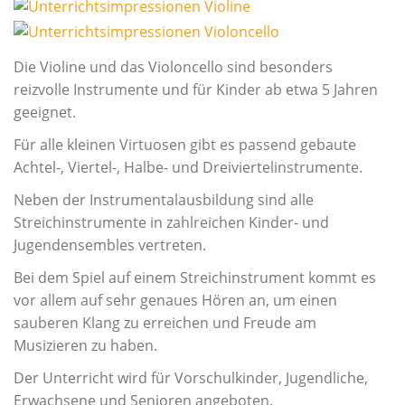
Musikschul-Partnerschaften
in
Förderverein
einem
vielfältigen
Die Violine und das Violoncello sind besonders
Lehrbereiche
Angebot.
reizvolle Instrumente und für Kinder ab etwa 5 Jahren
Musikalische Grundausbildung
geeignet.
Musikgarten
Für alle kleinen Virtuosen gibt es passend gebaute
Musikalische Früherziehung
Achtel-, Viertel-, Halbe- und Dreiviertelinstrumente.
Instrumentenkarussell
Neben der Instrumentalausbildung sind alle
Streichinstrumente in zahlreichen Kinder- und
Angebote für Menschen mit Handicap
Jugendensembles vertreten.
Instrumental- und Vokalausbildung
Bei dem Spiel auf einem Streichinstrument kommt es
Tasteninstrumente
vor allem auf sehr genaues Hören an, um einen
Streichinstrumente
sauberen Klang zu erreichen und Freude am
Zupfinstrumente
Musizieren zu haben.
Blechblasinstrumente
Der Unterricht wird für Vorschulkinder, Jugendliche,
Erwachsene und Senioren angeboten.
Holzblasinstrumente