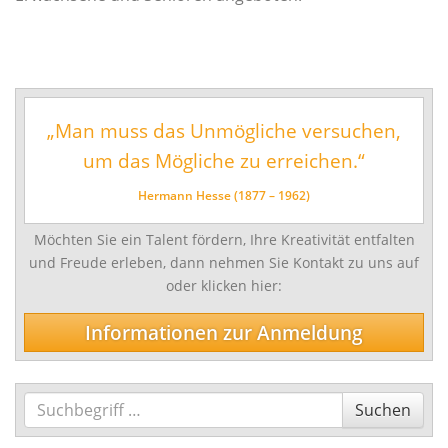
Schlagwerk/Perkussion
Sonstige Instrumente
Vokalfächer
„Man muss das Unmögliche versuchen,
Darstellende und Bildende Kunst
um das Mögliche zu erreichen.“
Malerei/Grafik
Tanz
Hermann Hesse (1877 – 1962)
Ensemble- und Ergänzungsfächer
Möchten Sie ein Talent fördern, Ihre Kreativität entfalten
Talentförderung und Studienvorbereitende
und Freude erleben, dann nehmen Sie Kontakt zu uns auf
Ausbildung
oder klicken hier:
Wettbewerbe
Informationen zur Anmeldung
Jugend musiziert
Tag des Tanzes
Suchen
Suchen
enviaM Musik aus Kommunen