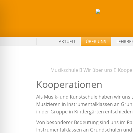
Zum
Inhalt
springen
An
AKTUELL
ÜBER UNS
LEHRBE
der
Musikschule
vermitteln
Musikpädagogen
Musikschule
Wir über uns
Koope
und
Kooperationen
Künstler
kreative
Als Musik- und Kunstschule haben wir uns 
Freude
Musizieren in Instrumentalklassen an Gru
und
in der Gruppe in Kindergärten entschieden
fördern
individuelle
Von besonderer Bedeutung sind uns im R
Begabungen
Instrumentalklassen an Grundschulen und