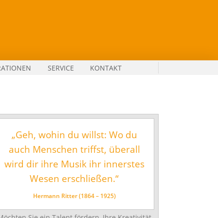
RATIONEN
SERVICE
KONTAKT
„Geh, wohin du willst: Wo du
auch Menschen triffst, überall
wird dir ihre Musik ihr innerstes
Wesen erschließen.“
Hermann Ritter (1864 – 1925)
Möchten Sie ein Talent fördern, Ihre Kreativität