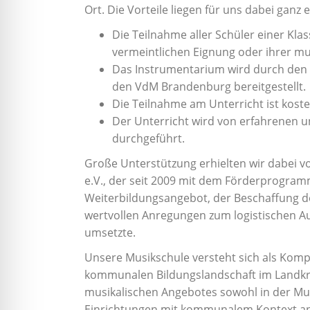
in
Ort. Die Vorteile liegen für uns dabei ganz 
einem
Die Teilnahme aller Schüler einer Klas
vielfältigen
vermeintlichen Eignung oder ihrer mu
Angebot.
Das Instrumentarium wird durch den 
den VdM Brandenburg bereitgestellt.
Die Teilnahme am Unterricht ist koste
Der Unterricht wird von erfahrenen 
durchgeführt.
Große Unterstützung erhielten wir dabei
e.V., der seit 2009 mit dem Förderprogramm
Weiterbildungsangebot, der Beschaffung d
wertvollen Anregungen zum logistischen Au
umsetzte.
Unsere Musikschule versteht sich als Komp
kommunalen Bildungslandschaft im Landkre
musikalischen Angebotes sowohl in der Mus
Einrichtungen mit kommunalem Kontext ang