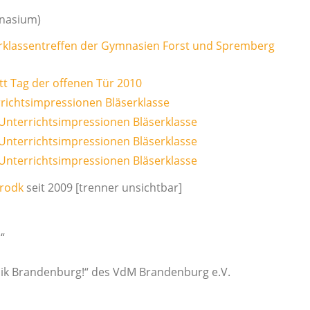
mnasium)
Grodk
seit 2009 [trenner unsichtbar]
“
k Brandenburg!“ des VdM Brandenburg e.V.