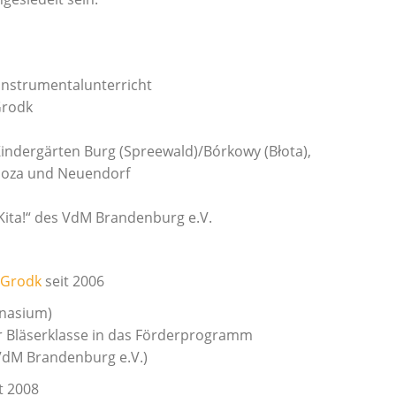
Instrumentalunterricht
Grodk
Kindergärten Burg (Spreewald)/Bórkowy (Błota),
oza und Neuendorf
ita!“ des VdM Brandenburg e.V.
/Grodk
seit 2006
mnasium)
 Bläserklasse in das Förderprogramm
 VdM Brandenburg e.V.)
t 2008