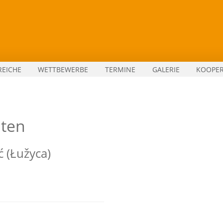
REICHE
WETTBEWERBE
TERMINE
GALERIE
KOOPE
aten
ć (Łužyca)