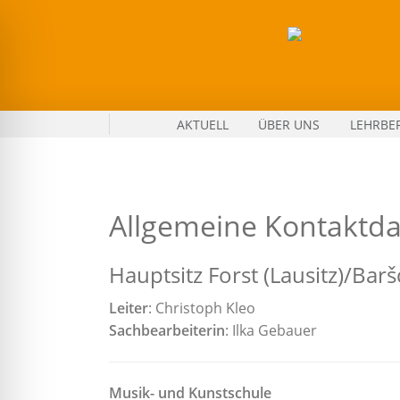
Zum
Inhalt
springen
An
AKTUELL
ÜBER UNS
LEHRBE
der
Musikschule
vermitteln
Musikpädagogen
Allgemeine Kontaktd
und
Künstler
Hauptsitz Forst (Lausitz)/Barš
kreative
Freude
Leiter
: Christoph Kleo
und
Sachbearbeiterin
: Ilka Gebauer
fördern
individuelle
Begabungen
Musik- und Kunstschule