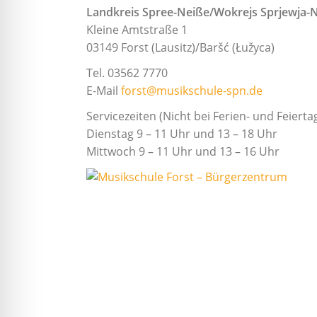
in
Landkreis Spree-Neiße
/Wokrejs Sprjewja-
einem
Kleine Amtstraße 1
vielfältigen
03149 Forst (Lausitz)/Baršć (Łužyca)
Angebot.
Tel. 03562 7770
E-Mail
forst@musikschule-spn.de
Servicezeiten (Nicht bei Ferien- und Feiert
Dienstag 9 – 11 Uhr und 13 – 18 Uhr
Mittwoch 9 – 11 Uhr und 13 – 16 Uhr