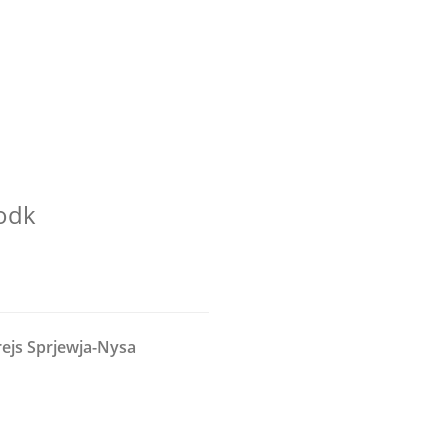
odk
rejs Sprjewja-Nysa