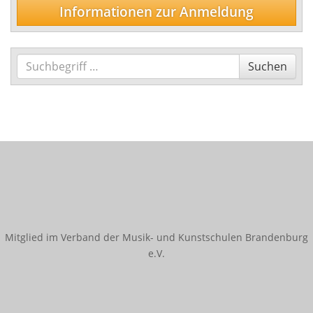
Informationen zur Anmeldung
Schlagwerk/Perkussion
Sonstige Instrumente
Vokalfächer
Suchen
Suchen
Darstellende und Bildende Kunst
Malerei/Grafik
Tanz
Ensemble- und Ergänzungsfächer
Talentförderung und Studienvorbereitende
Ausbildung
Wettbewerbe
Mitglied im Verband der Musik- und Kunstschulen Brandenburg
e.V.
Jugend musiziert
Tag des Tanzes
enviaM Musik aus Kommunen