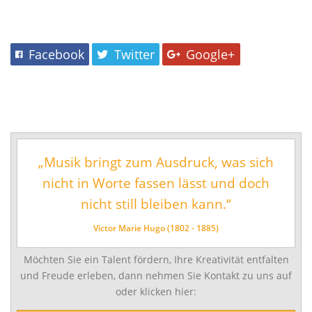
Musikschul-Partnerschaften
in
Förderverein
einem
vielfältigen
Lehrbereiche
Facebook
Twitter
Google+
Angebot.
Musikalische Grundausbildung
Musikgarten
Musikalische Früherziehung
Instrumentenkarussell
„Musik bringt zum Ausdruck, was sich
Angebote für Menschen mit Handicap
nicht in Worte fassen lässt und doch
Instrumental- und Vokalausbildung
nicht still bleiben kann.“
Tasteninstrumente
Victor Marie Hugo (1802 - 1885)
Streichinstrumente
Möchten Sie ein Talent fördern, Ihre Kreativität entfalten
Zupfinstrumente
und Freude erleben, dann nehmen Sie Kontakt zu uns auf
Blechblasinstrumente
oder klicken hier:
Holzblasinstrumente