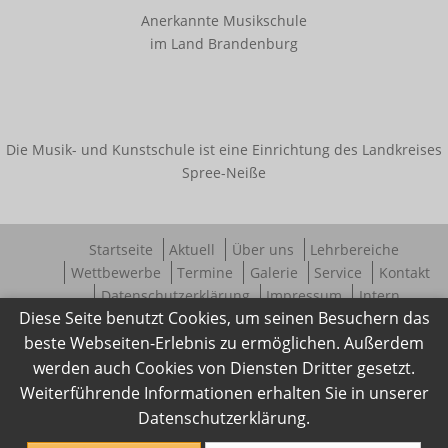
Innerschulischer Akkordeonwettbewerb
Anerkannte Musikschule
im Land Brandenburg
Innerschulischer Gitarrenwettbewerb
Innerschulischer Klavierwettbewerb
Termine
Die Musik- und Kunstschule ist eine Einrichtung des Landkreises
Galerie
Spree-Neiße
Kooperationen
Startseite
Aktuell
Über uns
Lehrbereiche
Angebote für Kitas
Wettbewerbe
Termine
Galerie
Service
Kontakt
Datenschutzerklärung
Impressum
Intern
Angebote für Schulen
Diese Seite benutzt Cookies, um seinen Besuchern das
Bestehende Kooperationen
beste Webseiten-Erlebnis zu ermöglichen. Außerdem
werden auch Cookies von Diensten Dritter gesetzt.
Service
Weiterführende Informationen erhalten Sie in unserer
Downloads
Datenschutzerklärung.
Ferienregelung