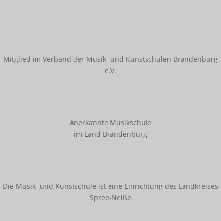
Innerschulischer Akkordeonwettbewerb
Innerschulischer Gitarrenwettbewerb
Innerschulischer Klavierwettbewerb
Mitglied im Verband der Musik- und Kunstschulen Brandenburg
Termine
e.V.
Galerie
Kooperationen
Anerkannte Musikschule
Angebote für Kitas
im Land Brandenburg
Angebote für Schulen
Bestehende Kooperationen
Service
Die Musik- und Kunstschule ist eine Einrichtung des Landkreises
Spree-Neiße
Downloads
Ferienregelung