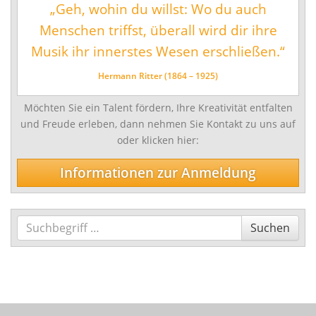
„Geh, wohin du willst: Wo du auch
Schlagwerk/Perkussion
Menschen triffst, überall wird dir ihre
Sonstige Instrumente
Musik ihr innerstes Wesen erschließen.“
Vokalfächer
Hermann Ritter (1864 – 1925)
Darstellende und Bildende Kunst
Möchten Sie ein Talent fördern, Ihre Kreativität entfalten
Malerei/Grafik
und Freude erleben, dann nehmen Sie Kontakt zu uns auf
Tanz
oder klicken hier:
Ensemble- und Ergänzungsfächer
Informationen zur Anmeldung
Talentförderung und Studienvorbereitende
Ausbildung
Suchen
Suchen
Wettbewerbe
Jugend musiziert
Tag des Tanzes
enviaM Musik aus Kommunen