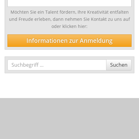
Schlagwerk/Perkussion
Möchten Sie ein Talent fördern, Ihre Kreativität entfalten
Sonstige Instrumente
und Freude erleben, dann nehmen Sie Kontakt zu uns auf
oder klicken hier:
Vokalfächer
Informationen zur Anmeldung
Darstellende und Bildende Kunst
Malerei/Grafik
Tanz
Suchen
Suchen
Ensemble- und Ergänzungsfächer
Talentförderung und Studienvorbereitende
Ausbildung
Wettbewerbe
Jugend musiziert
Tag des Tanzes
enviaM Musik aus Kommunen