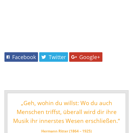
Musikschul-Partnerschaften
in
Förderverein
einem
vielfältigen
Lehrbereiche
Angebot.
Musikalische Grundausbildung
Musikgarten
Musikalische Früherziehung
Facebook
Twitter
Google+
Instrumentenkarussell
Angebote für Menschen mit Handicap
Instrumental- und Vokalausbildung
Tasteninstrumente
„Geh, wohin du willst: Wo du auch
Streichinstrumente
Menschen triffst, überall wird dir ihre
Zupfinstrumente
Musik ihr innerstes Wesen erschließen.“
Blechblasinstrumente
Holzblasinstrumente
Hermann Ritter (1864 – 1925)