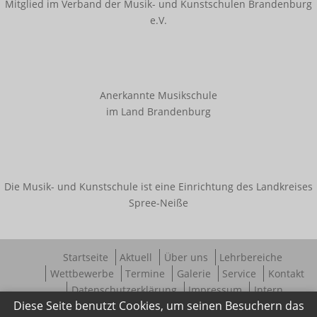
Mitglied im Verband der Musik- und Kunstschulen Brandenburg
Innerschulischer Akkordeonwettbewerb
e.V.
Innerschulischer Gitarrenwettbewerb
Innerschulischer Klavierwettbewerb
Termine
Anerkannte Musikschule
im Land Brandenburg
Galerie
Kooperationen
Die Musik- und Kunstschule ist eine Einrichtung des Landkreises
Angebote für Kitas
Spree-Neiße
Angebote für Schulen
Bestehende Kooperationen
Startseite
Aktuell
Über uns
Lehrbereiche
Service
Wettbewerbe
Termine
Galerie
Service
Kontakt
Datenschutzerklärung
Impressum
Intern
Downloads
Diese Seite benutzt Cookies, um seinen Besuchern das
Ferienregelung