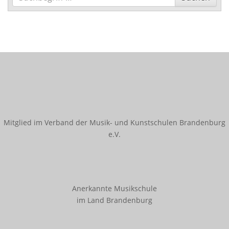
Schlagwerk/Perkussion
Sonstige Instrumente
Vokalfächer
Darstellende und Bildende Kunst
Malerei/Grafik
Tanz
Ensemble- und Ergänzungsfächer
Mitglied im Verband der Musik- und Kunstschulen Brandenburg
Talentförderung und Studienvorbereitende
e.V.
Ausbildung
Wettbewerbe
Anerkannte Musikschule
Jugend musiziert
im Land Brandenburg
Tag des Tanzes
enviaM Musik aus Kommunen