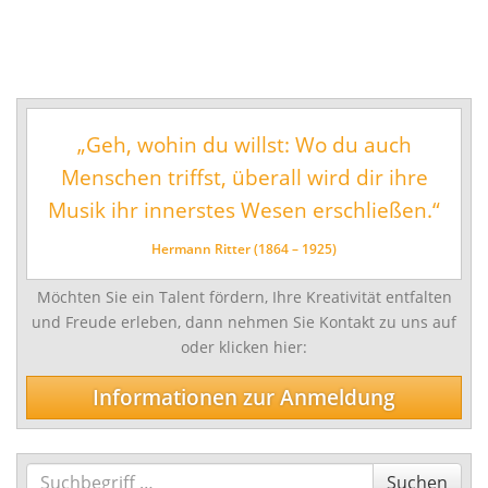
Musikschul-Partnerschaften
in
Förderverein
einem
vielfältigen
Lehrbereiche
Angebot.
Musikalische Grundausbildung
„Geh, wohin du willst: Wo du auch
Musikgarten
Menschen triffst, überall wird dir ihre
Musikalische Früherziehung
Musik ihr innerstes Wesen erschließen.“
Instrumentenkarussell
Hermann Ritter (1864 – 1925)
Angebote für Menschen mit Handicap
Möchten Sie ein Talent fördern, Ihre Kreativität entfalten
Instrumental- und Vokalausbildung
und Freude erleben, dann nehmen Sie Kontakt zu uns auf
Tasteninstrumente
oder klicken hier:
Streichinstrumente
Informationen zur Anmeldung
Zupfinstrumente
Blechblasinstrumente
Suchen
Suchen
Holzblasinstrumente