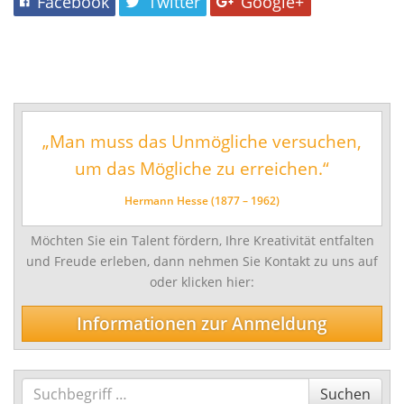
Facebook
Twitter
Google+
Musikschul-Partnerschaften
in
Förderverein
einem
vielfältigen
Lehrbereiche
Angebot.
Musikalische Grundausbildung
Musikgarten
„Man muss das Unmögliche versuchen,
um das Mögliche zu erreichen.“
Musikalische Früherziehung
Instrumentenkarussell
Hermann Hesse (1877 – 1962)
Angebote für Menschen mit Handicap
Möchten Sie ein Talent fördern, Ihre Kreativität entfalten
Instrumental- und Vokalausbildung
und Freude erleben, dann nehmen Sie Kontakt zu uns auf
oder klicken hier:
Tasteninstrumente
Streichinstrumente
Informationen zur Anmeldung
Zupfinstrumente
Blechblasinstrumente
Suchen
Suchen
Holzblasinstrumente