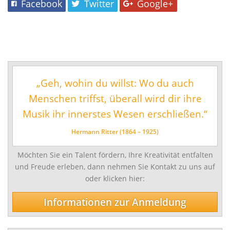
Musikschul-Partnerschaften
Facebook
Twitter
Google+
in
Förderverein
einem
vielfältigen
Lehrbereiche
Angebot.
Musikalische Grundausbildung
Musikgarten
„Geh, wohin du willst: Wo du auch
Musikalische Früherziehung
Menschen triffst, überall wird dir ihre
Instrumentenkarussell
Musik ihr innerstes Wesen erschließen.“
Angebote für Menschen mit Handicap
Hermann Ritter (1864 – 1925)
Instrumental- und Vokalausbildung
Möchten Sie ein Talent fördern, Ihre Kreativität entfalten
Tasteninstrumente
und Freude erleben, dann nehmen Sie Kontakt zu uns auf
oder klicken hier:
Streichinstrumente
Zupfinstrumente
Informationen zur Anmeldung
Blechblasinstrumente
Holzblasinstrumente