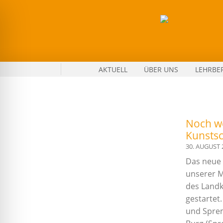
Zum
Inhalt
springen
An
AKTUELL
ÜBER UNS
LEHRBE
der
Musikschule
vermitteln
Musikpädagogen
Noch we
und
Kunsts
Künstler
30. AUGUST 
kreative
Das neue 
Freude
unserer M
und
des Landk
fördern
gestartet.
individuelle
und Sprem
Begabungen