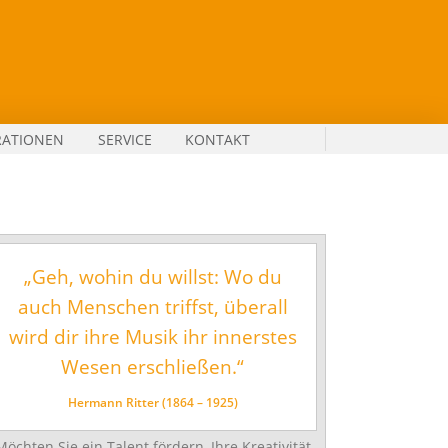
RATIONEN
SERVICE
KONTAKT
„Geh, wohin du willst: Wo du
auch Menschen triffst, überall
wird dir ihre Musik ihr innerstes
Wesen erschließen.“
Hermann Ritter (1864 – 1925)
Möchten Sie ein Talent fördern, Ihre Kreativität