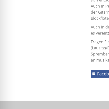
sich ents
Auch in P
der Gitar
Blockflöt
Auch in d
es vereinz
Fragen Si
(Lausitz)
Spremberg
an musiks
Face