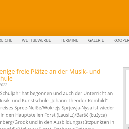
REICHE
WETTBEWERBE
TERMINE
GALERIE
KOOPE
nige freie Plätze an der Musik- und
chule
2022
Schuljahr hat begonnen und auch der Unterricht an
usik- und Kunstschule „Johann Theodor Römhild“
reises Spree-Neiße/Wokrejs Sprjewja-Nysa ist wieder
 In den Hauptstellen Forst (Lausitz)/Baršć (Łužyca)
berg/Grodk und in den Ausbildungsstützpunkten in