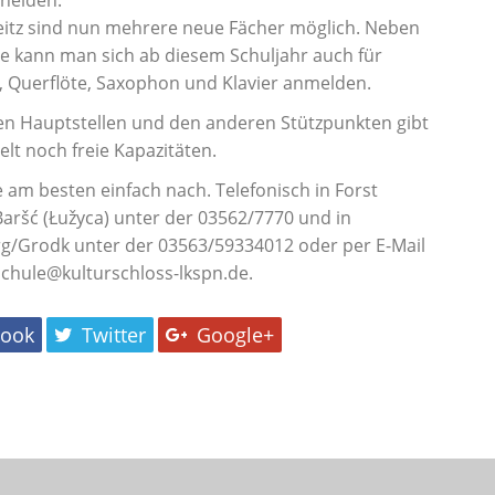
cheiden.
eitz sind nun mehrere neue Fächer möglich. Neben
re kann man sich ab diesem Schuljahr auch für
e, Querflöte, Saxophon und Klavier anmelden.
en Hauptstellen und den anderen Stützpunkten gibt
elt noch freie Kapazitäten.
e am besten einfach nach. Telefonisch in Forst
/Baršć (Łužyca) unter der 03562/7770 und in
/Grodk unter der 03563/59334012 oder per E-Mail
chule@kulturschloss-lkspn.de.
book
Twitter
Google+