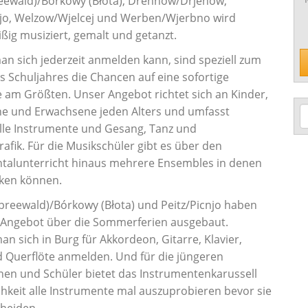
eewald)/Bórkowy (Błota), Drehnow/Drjenow,
njo, Welzow/Wjelcej und Werben/Wjerbno wird
ißig musiziert, gemalt und getanzt.
n sich jederzeit anmelden kann, sind speziell zum
s Schuljahres die Chancen auf eine sofortige
am Größten. Unser Angebot richtet sich an Kinder,
he und Erwachsene jeden Alters und umfasst
lle Instrumente und Gesang, Tanz und
rafik. Für die Musikschüler gibt es über den
talunterricht hinaus mehrere Ensembles in denen
rken können.
Spreewald)/Bórkowy (Błota) und Peitz/Picnjo haben
 Angebot über die Sommerferien ausgebaut.
an sich in Burg für Akkordeon, Gitarre, Klavier,
d Querflöte anmelden. Und für die jüngeren
nen und Schüler bietet das Instrumentenkarussell
chkeit alle Instrumente mal auszuprobieren bevor sie