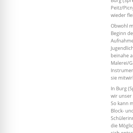
Burg (Spr
in
Peitz/Pic
einem
wieder fle
vielfältigen
Angebot.
Obwohl ma
Beginn de
Aufnahme 
Jugendlic
beinahe a
Malerei/G
Instrumen
sie mitwi
In Burg (
wir unser
So kann m
Block- un
Schülerin
die Mögli