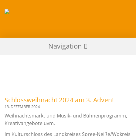
Zum
Inhalt
springen
An
Navigation
der
Musikschule
Aktuell
vermitteln
Musikpädagogen
Über uns
und
Künstler
Historie
kreative
Johann Theodor Römhild
Schlossweihnacht 2024 am 3. Advent
Freude
13. DEZEMBER 2024
Leitung/Pädagogenteam
und
Weihnachtsmarkt und Musik- und Bühnenprogramm,
fördern
Unterrichtsstützpunkte
Kreativangebote uvm.
individuelle
Kooperationen
Begabungen
Im Kulturschloss des Landkreises Spree-Neiße/Wokrejs