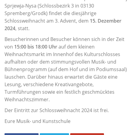
Musikschul-Partnerschaften
in
Sprjewja-Nysa (Schlossbezirk 3 in 03130
Förderverein
einem
Spremberg/Grodk) findet die diesjährige
vielfältigen
Schlossweihnacht am 3. Advent, dem
15. Dezember
Lehrbereiche
Angebot.
2024
, statt.
Musikalische Grundausbildung
Besucherinnen und Besucher können sich in der Zeit
Musikgarten
von
15:00 bis 18:00 Uhr
auf dem kleinen
Weihnachtsmarkt im Innenhof des Kulturschlosses
Musikalische Früherziehung
aufhalten oder dem stimmungsvollen Musik- und
Instrumentenkarussell
Bühnenprogramm (auf dem Hof und im Podiumssaal)
Angebote für Menschen mit Handicap
lauschen. Darüber hinaus erwartet die Gäste eine
Lesung, verschiedene Kreativangebote,
Instrumental- und Vokalausbildung
Turmführungen sowie ein festlich geschmücktes
Tasteninstrumente
Weihnachtszimmer.
Streichinstrumente
Der Eintritt zur Schlossweihnacht 2024 ist frei.
Zupfinstrumente
Eure Musik- und Kunstschule
Blechblasinstrumente
Holzblasinstrumente