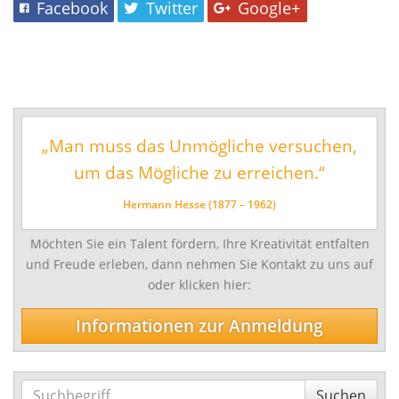
Facebook
Twitter
Google+
Schlagwerk/Perkussion
Sonstige Instrumente
Vokalfächer
Darstellende und Bildende Kunst
„Man muss das Unmögliche versuchen,
Malerei/Grafik
um das Mögliche zu erreichen.“
Tanz
Ensemble- und Ergänzungsfächer
Hermann Hesse (1877 – 1962)
Talentförderung und Studienvorbereitende
Möchten Sie ein Talent fördern, Ihre Kreativität entfalten
Ausbildung
und Freude erleben, dann nehmen Sie Kontakt zu uns auf
oder klicken hier:
Wettbewerbe
Informationen zur Anmeldung
Jugend musiziert
Tag des Tanzes
enviaM Musik aus Kommunen
Suchen
Suchen