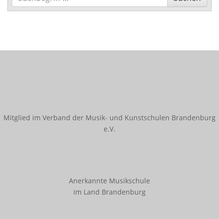
Innerschulischer Akkordeonwettbewerb
Innerschulischer Gitarrenwettbewerb
Innerschulischer Klavierwettbewerb
Termine
Galerie
Kooperationen
Mitglied im Verband der Musik- und Kunstschulen Brandenburg
e.V.
Angebote für Kitas
Angebote für Schulen
Bestehende Kooperationen
Anerkannte Musikschule
Service
im Land Brandenburg
Downloads
Ferienregelung