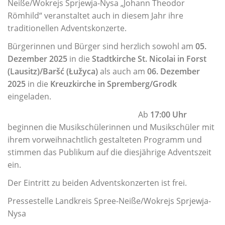
Musikschul-Partnerschaften
Neiße/Wokrejs Sprjewja-Nysa „Johann Theodor
in
Römhild“ veranstaltet auch in diesem Jahr ihre
Förderverein
einem
traditionellen Adventskonzerte.
vielfältigen
Lehrbereiche
Angebot.
Bürgerinnen und Bürger sind herzlich sowohl am
05.
Dezember 2025
in die
Stadtkirche St. Nicolai in Forst
Musikalische Grundausbildung
(Lausitz)/Baršć (Łužyca)
als auch am
06. Dezember
Musikgarten
2025
in die
Kreuzkirche in Spremberg/Grodk
Musikalische Früherziehung
eingeladen.
Instrumentenkarussell
Ab
17:00 Uhr
Angebote für Menschen mit Handicap
beginnen die Musikschülerinnen und Musikschüler mit
ihrem vorweihnachtlich gestalteten Programm und
Instrumental- und Vokalausbildung
stimmen das Publikum auf die diesjährige Adventszeit
Tasteninstrumente
ein.
Streichinstrumente
Der Eintritt zu beiden Adventskonzerten ist frei.
Zupfinstrumente
Pressestelle Landkreis Spree-Neiße/Wokrejs Sprjewja-
Blechblasinstrumente
Nysa
Holzblasinstrumente