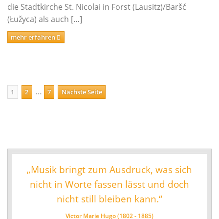
die Stadtkirche St. Nicolai in Forst (Lausitz)/Baršć
(Łužyca) als auch […]
mehr erfahren
Beitragsnavigation
…
Seite
Seite
Seite
1
2
7
Nächste Seite
„Musik bringt zum Ausdruck, was sich
nicht in Worte fassen lässt und doch
nicht still bleiben kann.“
Victor Marie Hugo (1802 - 1885)