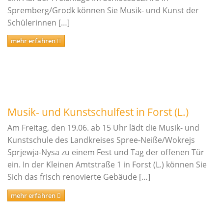
Spremberg/Grodk können Sie Musik- und Kunst der
Schlagwerk/Perkussion
Schülerinnen […]
Sonstige Instrumente
mehr erfahren
Vokalfächer
Darstellende und Bildende Kunst
Malerei/Grafik
Tanz
Musik- und Kunstschulfest in Forst (L.)
Ensemble- und Ergänzungsfächer
Am Freitag, den 19.06. ab 15 Uhr lädt die Musik- und
Talentförderung und Studienvorbereitende
Kunstschule des Landkreises Spree-Neiße/Wokrejs
Ausbildung
Sprjewja-Nysa zu einem Fest und Tag der offenen Tür
Wettbewerbe
ein. In der Kleinen Amtstraße 1 in Forst (L.) können Sie
Sich das frisch renovierte Gebäude […]
Jugend musiziert
mehr erfahren
Tag des Tanzes
enviaM Musik aus Kommunen