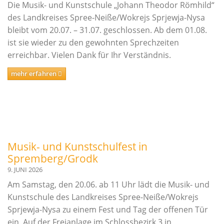
Musikschul-Partnerschaften
Die Musik- und Kunstschule „Johann Theodor Römhild“
in
Förderverein
des Landkreises Spree-Neiße/Wokrejs Sprjewja-Nysa
einem
bleibt vom 20.07. – 31.07. geschlossen. Ab dem 01.08.
vielfältigen
Lehrbereiche
ist sie wieder zu den gewohnten Sprechzeiten
Angebot.
erreichbar. Vielen Dank für Ihr Verständnis.
Musikalische Grundausbildung
mehr erfahren
Musikgarten
Musikalische Früherziehung
Instrumentenkarussell
Angebote für Menschen mit Handicap
Instrumental- und Vokalausbildung
Musik- und Kunstschulfest in
Spremberg/Grodk
Tasteninstrumente
9. JUNI 2026
Streichinstrumente
Am Samstag, den 20.06. ab 11 Uhr lädt die Musik- und
Zupfinstrumente
Kunstschule des Landkreises Spree-Neiße/Wokrejs
Blechblasinstrumente
Sprjewja-Nysa zu einem Fest und Tag der offenen Tür
ein. Auf der Freianlage im Schlossbezirk 3 in
Holzblasinstrumente