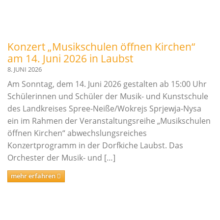
Innerschulischer Akkordeonwettbewerb
Innerschulischer Gitarrenwettbewerb
Innerschulischer Klavierwettbewerb
Konzert „Musikschulen öffnen Kirchen“
am 14. Juni 2026 in Laubst
Termine
8. JUNI 2026
Am Sonntag, dem 14. Juni 2026 gestalten ab 15:00 Uhr
Galerie
Schülerinnen und Schüler der Musik- und Kunstschule
des Landkreises Spree-Neiße/Wokrejs Sprjewja-Nysa
Kooperationen
ein im Rahmen der Veranstaltungsreihe „Musikschulen
Angebote für Kitas
öffnen Kirchen“ abwechslungsreiches
Konzertprogramm in der Dorfkiche Laubst. Das
Angebote für Schulen
Orchester der Musik- und […]
Bestehende Kooperationen
mehr erfahren
Service
Downloads
Ferienregelung