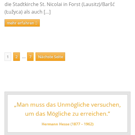
die Stadtkirche St. Nicolai in Forst (Lausitz)/Baršć
(Łužyca) als auch […]
mehr erfahren
Beitragsnavigation
…
Seite
Seite
Seite
1
2
7
Nächste Seite
„Man muss das Unmögliche versuchen,
um das Mögliche zu erreichen.“
Hermann Hesse (1877 – 1962)