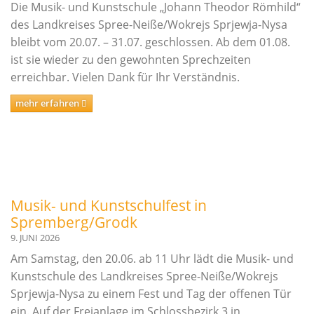
Musikschul-Partnerschaften
Die Musik- und Kunstschule „Johann Theodor Römhild“
in
Förderverein
des Landkreises Spree-Neiße/Wokrejs Sprjewja-Nysa
einem
bleibt vom 20.07. – 31.07. geschlossen. Ab dem 01.08.
vielfältigen
Lehrbereiche
ist sie wieder zu den gewohnten Sprechzeiten
Angebot.
erreichbar. Vielen Dank für Ihr Verständnis.
Musikalische Grundausbildung
mehr erfahren
Musikgarten
Musikalische Früherziehung
Instrumentenkarussell
Angebote für Menschen mit Handicap
Instrumental- und Vokalausbildung
Musik- und Kunstschulfest in
Spremberg/Grodk
Tasteninstrumente
9. JUNI 2026
Streichinstrumente
Am Samstag, den 20.06. ab 11 Uhr lädt die Musik- und
Zupfinstrumente
Kunstschule des Landkreises Spree-Neiße/Wokrejs
Blechblasinstrumente
Sprjewja-Nysa zu einem Fest und Tag der offenen Tür
ein. Auf der Freianlage im Schlossbezirk 3 in
Holzblasinstrumente