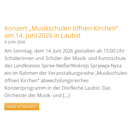
Innerschulischer Akkordeonwettbewerb
Innerschulischer Gitarrenwettbewerb
Innerschulischer Klavierwettbewerb
Konzert „Musikschulen öffnen Kirchen“
am 14. Juni 2026 in Laubst
Termine
8. JUNI 2026
Am Sonntag, dem 14. Juni 2026 gestalten ab 15:00 Uhr
Galerie
Schülerinnen und Schüler der Musik- und Kunstschule
des Landkreises Spree-Neiße/Wokrejs Sprjewja-Nysa
Kooperationen
ein im Rahmen der Veranstaltungsreihe „Musikschulen
Angebote für Kitas
öffnen Kirchen“ abwechslungsreiches
Konzertprogramm in der Dorfkiche Laubst. Das
Angebote für Schulen
Orchester der Musik- und […]
Bestehende Kooperationen
mehr erfahren
Service
Downloads
Ferienregelung