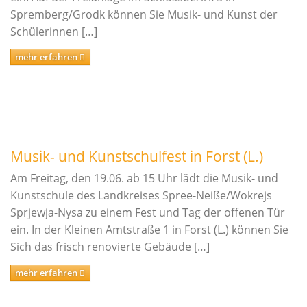
Spremberg/Grodk können Sie Musik- und Kunst der
Schlagwerk/Perkussion
Schülerinnen […]
Sonstige Instrumente
mehr erfahren
Vokalfächer
Darstellende und Bildende Kunst
Malerei/Grafik
Tanz
Musik- und Kunstschulfest in Forst (L.)
Ensemble- und Ergänzungsfächer
Am Freitag, den 19.06. ab 15 Uhr lädt die Musik- und
Talentförderung und Studienvorbereitende
Kunstschule des Landkreises Spree-Neiße/Wokrejs
Ausbildung
Sprjewja-Nysa zu einem Fest und Tag der offenen Tür
Wettbewerbe
ein. In der Kleinen Amtstraße 1 in Forst (L.) können Sie
Sich das frisch renovierte Gebäude […]
Jugend musiziert
mehr erfahren
Tag des Tanzes
enviaM Musik aus Kommunen