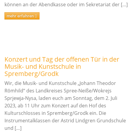
können an der Abendkasse oder im Sekretariat der […]
Schlagwerk/Perkussion
mehr erfahren
Sonstige Instrumente
Vokalfächer
Darstellende und Bildende Kunst
Malerei/Grafik
Tanz
Konzert und Tag der offenen Tür in der
Musik- und Kunstschule in
Ensemble- und Ergänzungsfächer
Spremberg/Grodk
Talentförderung und Studienvorbereitende
Wir, die Musik- und Kunstschule „Johann Theodor
Ausbildung
Römhild“ des Landkreises Spree-Neiße/Wokrejs
Sprjewja-Nysa, laden euch am Sonntag, dem 2. Juli
Wettbewerbe
2023, ab 11 Uhr zum Konzert auf den Hof des
Jugend musiziert
Kulturschlosses in Spremberg/Grodk ein. Die
Instrumentalklassen der Astrid Lindgren Grundschule
Tag des Tanzes
und […]
enviaM Musik aus Kommunen