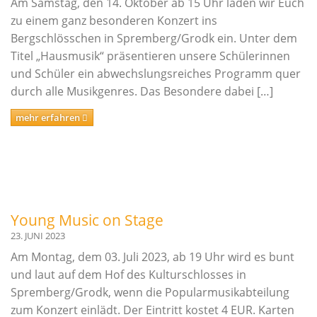
Musikschul-Partnerschaften
Am Samstag, den 14. Oktober ab 15 Uhr laden wir Euch
in
zu einem ganz besonderen Konzert ins
Förderverein
einem
Bergschlösschen in Spremberg/Grodk ein. Unter dem
vielfältigen
Lehrbereiche
Titel „Hausmusik“ präsentieren unsere Schülerinnen
Angebot.
und Schüler ein abwechslungsreiches Programm quer
Musikalische Grundausbildung
durch alle Musikgenres. Das Besondere dabei […]
Musikgarten
mehr erfahren
Musikalische Früherziehung
Instrumentenkarussell
Angebote für Menschen mit Handicap
Instrumental- und Vokalausbildung
Young Music on Stage
Tasteninstrumente
23. JUNI 2023
Streichinstrumente
Am Montag, dem 03. Juli 2023, ab 19 Uhr wird es bunt
Zupfinstrumente
und laut auf dem Hof des Kulturschlosses in
Blechblasinstrumente
Spremberg/Grodk, wenn die Popularmusikabteilung
zum Konzert einlädt. Der Eintritt kostet 4 EUR. Karten
Holzblasinstrumente