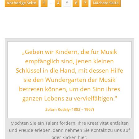
Beitragsnavigation
…
Seite
Seite
Seite
Seite
Seite
Vorherige Seite
1
4
5
6
7
Nächste Seite
„Geben wir Kindern, die für Musik
empfänglich sind, jenen kleinen
Schlüssel in die Hand, mit dessen Hilfe
sie den Wundergarten der Musik
betreten können, um den Sinn ihres
ganzen Lebens zu vervielfältigen.“
Zoltan Kodaly (1882 – 1967)
Möchten Sie ein Talent fördern, Ihre Kreativität entfalten
und Freude erleben, dann nehmen Sie Kontakt zu uns auf
oder klicken hier: