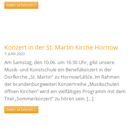
mehr erfahren
Innerschulischer Akkordeonwettbewerb
Innerschulischer Gitarrenwettbewerb
Innerschulischer Klavierwettbewerb
Termine
Konzert in der St. Martin Kirche Hornow
Galerie
7. JUNI 2023
Am Samstag, den 10.06. um 16:30 Uhr, gibt unsere
Kooperationen
Musik- und Kunstschule ein Benefizkonzert in der
Dorfkirche „St. Martin“ zu Hornow/Lěšće. Im Rahmen
Angebote für Kitas
der brandenburgweiten Konzertreihe „Musikschulen
Angebote für Schulen
öffnen Kirchen“ wird ein vielfältiges Programm mit dem
Bestehende Kooperationen
Titel „Sommerkonzert“ zu hören sein. […]
Service
mehr erfahren
Downloads
Ferienregelung